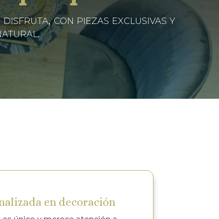
isfruta, con piezas exclusivas y
natural.
nalizada en decoración