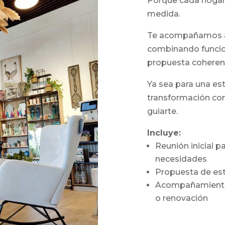
Porque cada hogar 
medida.
Te acompañamos a 
combinando funcion
propuesta coherente
Ya sea para una es
transformación co
guiarte.
Incluye:
Reunión inicial p
necesidades
Propuesta de esti
Acompañamiento 
o renovación