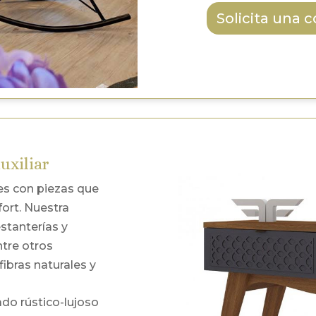
Solicita una 
uxiliar
s con piezas que
fort. Nuestra
estanterías y
ntre otros
ibras naturales y
o rústico-lujoso