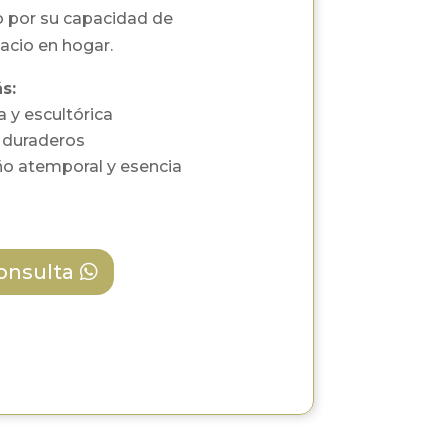
o por su capacidad de
acio en hogar.
s:
a y escultórica
y duraderos
o atemporal y esencia
consulta